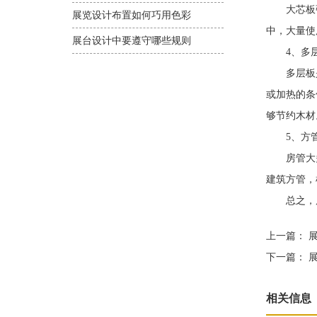
大芯板强度
展览设计布置如何巧用色彩
中，大量使
展台设计中要遵守哪些规则
4、多
多层板是
或加热的条
够节约木材
5、方
房管大多
建筑方管，
总之，展
上一篇：
展
下一篇：
展
相关信息