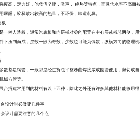
高，定力好，他凭借坚硬，吸声， 绝热等特点，而且含水率不高而被
用尿醛，胶释放出较高的热量，不环保，味道刺鼻。
层板
一种人造板，通常汽表板和内层板对称的配置在中心层或板芯两侧，用
件下压制而成，层数一般为奇数，少数也可能为偶数，纵横方向的物理机
。
管
数都是钢管，一般都是经过拆包平整卷曲焊接咸成圆管使用，剪切成自
机械方管等。
台搭建常用到的材料有以上五种，除此之外还有许多其他材料能够用得
台设计时必做哪几件事
会设计需要注意的几个点