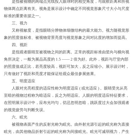
是指被视物的两端点光线投入眼球时的相交角度，与观察距离和所视
物体两点距离有关。视角是展示设计中确定不同视觉形象尺寸大小与尺度
标准的重要依据之一。
三、视力
又称视敏度，是指眼睛分辨物体细微结构的最大能力。视力随视觉形
象的照度值标准、被视物背景亮度与视觉形象之间对比度的增加而提高。
四、视距
是指观者眼睛至被视物之间的距离。正常的视距标准由竖向与横向视
角所决定，一般为展品高度的 1.5 —— 2 倍为好。此外，视距与厅堂内部
的照度值成正比，若亮度较高，视距可加大，反之应缩小。展示设计时，
只有做好了视距和亮度才能保证给观众最佳参展效果。
五、明度适应
人眼对光亮程度的适应性称为明度适应 ( 或光适应 ) 。眼睛受光从亮
至暗的视物过程称为暗适应，反之为明适应。人眼的明度适应特征要求，
在照明展示设计中，应布光均匀，切忌忽明忽暗，跳跃度过大会加强观者
的视觉疲劳与判断失误。
六、眩光
被视物表面产生的反射光称为眩光。由外射光源引起的眩光称为直接
眩光，由其他物品折射引起的眩光称为间接眩光。眩光可减弱视力，产生