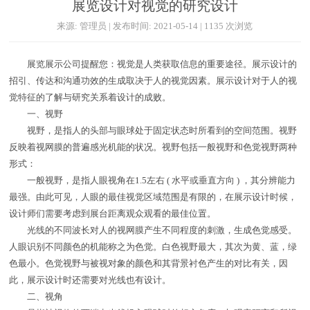
展览设计对视觉的研究设计
来源: 管理员 | 发布时间: 2021-05-14 | 1135 次浏览
展览展示公司提醒您：视觉是人类获取信息的重要途径。展示设计的
招引、传达和沟通功效的生成取决于人的视觉因素。展示设计对于人的视
觉特征的了解与研究关系着设计的成败。
一、视野
视野，是指人的头部与眼球处于固定状态时所看到的空间范围。视野
反映着视网膜的普遍感光机能的状况。视野包括一般视野和色觉视野两种
形式：
一般视野，是指人眼视角在1.5左右 ( 水平或垂直方向 ) ，其分辨能力
最强。由此可见，人眼的最佳视觉区域范围是有限的，在展示设计时候，
设计师们需要考虑到展台距离观众观看的最佳位置。
光线的不同波长对人的视网膜产生不同程度的刺激，生成色觉感受。
人眼识别不同颜色的机能称之为色觉。白色视野最大，其次为黄、蓝，绿
色最小。色觉视野与被视对象的颜色和其背景衬色产生的对比有关，因
此，展示设计时还需要对光线也有设计。
二、视角